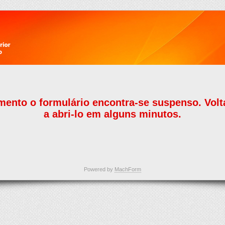
ento o formulário encontra-se suspenso. Vol
a abri-lo em alguns minutos.
Powered by
MachForm